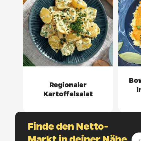
Bow
Regionaler
I
Kartoffelsalat
Finde den Netto-
Markt in deiner Nähe