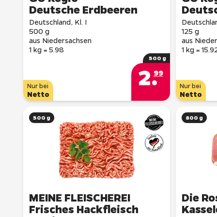
Deutsche Erdbeeren
Deuts
Deutschland, Kl. I
Deutschland
500 g
125 g
aus Niedersachsen
aus Niede
1 kg = 5.98
1 kg = 15.9
500 g
2
.
99
Nur bei
Nur bei
Netto
Netto
500 g
800 g
MEINE FLEISCHEREI
Die Ro
Frisches Hackfleisch
Kassel