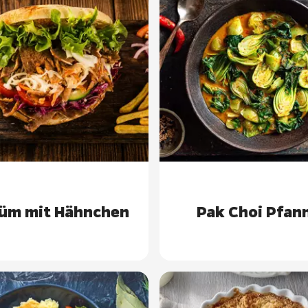
üm mit Hähnchen
Pak Choi Pfan