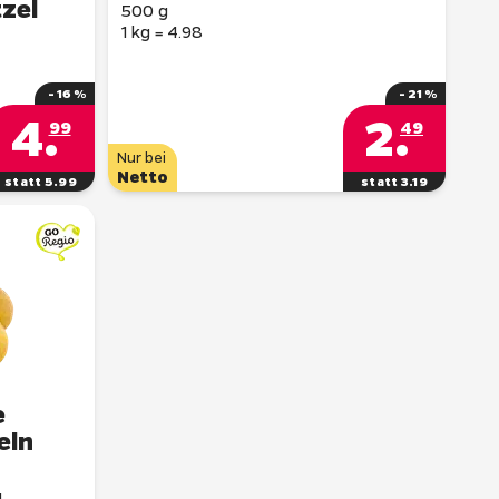
zel
500 g
1 kg = 4.98
- 16 %
- 21 %
4
.
2
.
99
49
Nur bei
Netto
statt 5.99
statt 3.19
e
eln
g