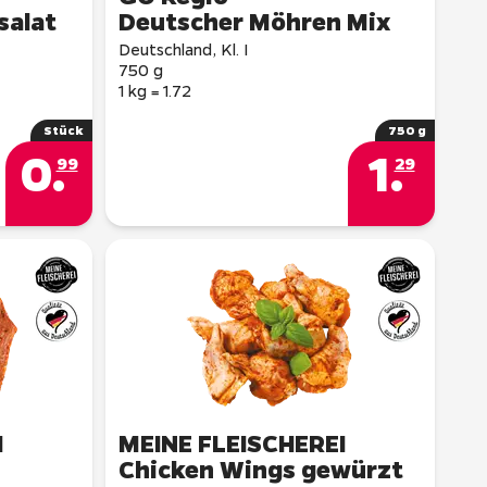
salat
Deutscher Möhren Mix
Deutschland, Kl. I
750 g
1 kg = 1.72
Stück
750 g
0
.
1
.
99
29
I
MEINE FLEISCHEREI
Chicken Wings gewürzt