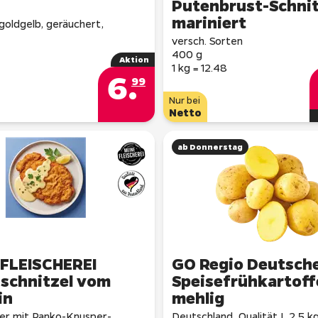
Putenbrust-Schnit
mariniert
goldgelb, geräuchert,
versch. Sorten
400 g
Aktion
1 kg = 12.48
6
.
99
Nur bei
Netto
ab Donnerstag
 FLEISCHEREI
GO Regio Deutsch
schnitzel vom
Speisefrühkartoff
in
mehlig
der mit Panko-Knusper-
Deutschland, Qualität I, 2,5 k