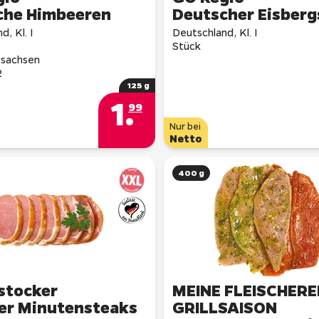
che Himbeeren
Deutscher Eisberg
, Kl. I
Deutschland, Kl. I
Stück
rsachsen
2
125 g
1
.
99
Nur bei
Netto
400 g
stocker
MEINE FLEISCHERE
er Minutensteaks
GRILLSAISON