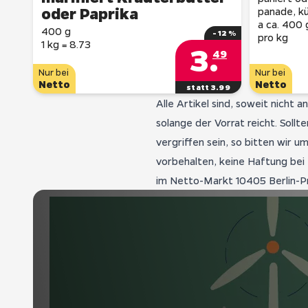
oder Paprika
panade, kü
a ca. 400 
400 g
- 12 %
pro kg
1 kg = 8.73
3
.
49
Nur bei
Nur bei
Netto
Netto
statt 3.99
Alle Artikel sind, soweit nicht 
solange der Vorrat reicht. Sol
vergriffen sein, so bitten wir 
vorbehalten, keine Haftung bei D
im Netto-Markt 10405 Berlin-Pre