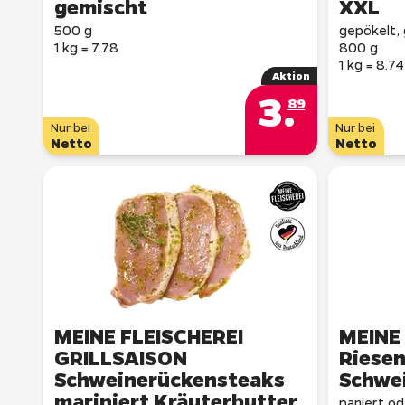
gemischt
XXL
500 g
gepökelt, 
1 kg = 7.78
800 g
1 kg = 8.74
Aktion
3
.
89
Nur bei
Nur bei
Netto
Netto
MEINE FLEISCHEREI
MEINE
GRILLSAISON
Riesen
Schweinerückensteaks
Schwe
mariniert Kräuterbutter
paniert o