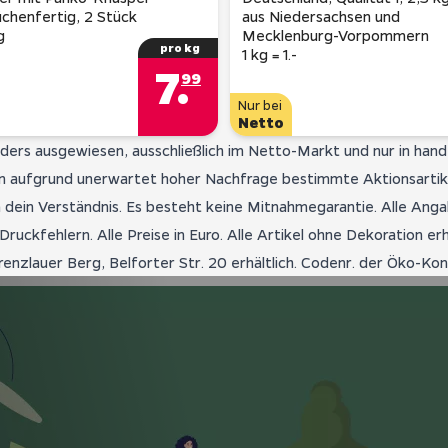
chenfertig, 2 Stück
aus Niedersachsen und
g
Mecklenburg-Vorpommern
pro kg
1 kg = 1.-
7
.
99
Nur bei
Netto
anders ausgewiesen, ausschließlich im Netto-Markt und nur in hand
lten aufgrund unerwartet hoher Nachfrage bestimmte Aktionsartik
um dein Verständnis. Es besteht keine Mitnahmegarantie. Alle An
ruckfehlern. Alle Preise in Euro. Alle Artikel ohne Dekoration er
nzlauer Berg, Belforter Str. 20 erhältlich. Codenr. der Öko-Kon