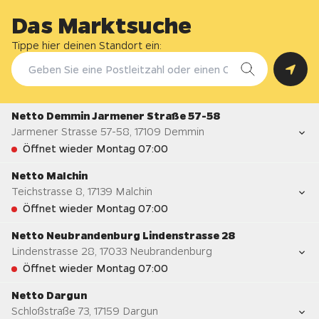
Das Marktsuche
Tippe hier deinen Standort ein:
Netto Demmin Jarmener Straße 57-58
Jarmener Strasse 57-58
,
17109
Demmin
Öffnet wieder Montag 07:00
Netto Malchin
Teichstrasse 8
,
17139
Malchin
Die geschäftigsten Zeiten für heute
Öffnungszeiten
Öffnet wieder Montag 07:00
Sonntag
Geschlossen
Netto Neubrandenburg Lindenstrasse 28
Montag
07:00 - 20:00
Lindenstrasse 28
,
17033
Neubrandenburg
Die geschäftigsten Zeiten für heute
Dienstag
07:00 - 20:00
Öffnungszeiten
Öffnet wieder Montag 07:00
Mittwoch
07:00 - 20:00
Sonntag
Geschlossen
Netto Dargun
Donnerstag
07:00 - 20:00
Montag
07:00 - 21:00
Schloßstraße 73
,
17159
Dargun
Die geschäftigsten Zeiten für heute
Freitag
07:00 - 20:00