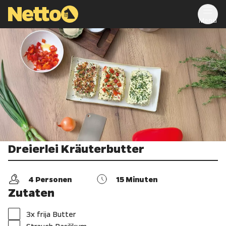
Menu
Dreierlei Kräuterbutter
4
Personen
15
Minuten
Zutaten
3x frija Butter