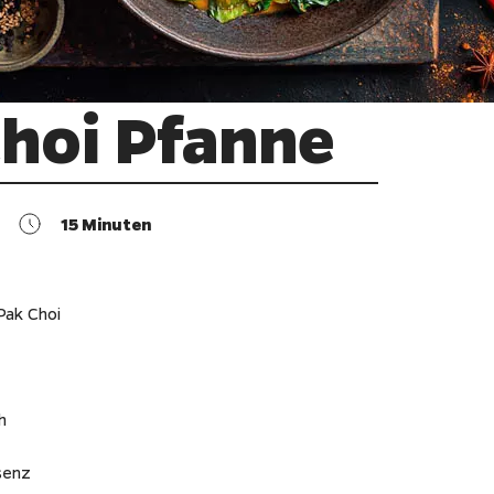
hoi Pfanne
15
Minuten
Pak Choi
h
senz