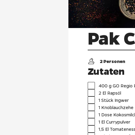
Pak C
2
Personen
Zutaten
400 g GO Regio 
2 El Rapsöl
1 Stück Ingwer
1 Knoblauchzehe
1 Dose Kokosmilc
1 El Currypulver
1,5 El Tomatenes