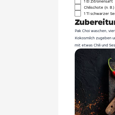
1 El Zitronensaft
Chilischote (n. B.)
1 Tl schwarzer S
Zubereitu
Pak Choi waschen, vie
Kokosmilch zugeben un
mit etwas Chili und Se