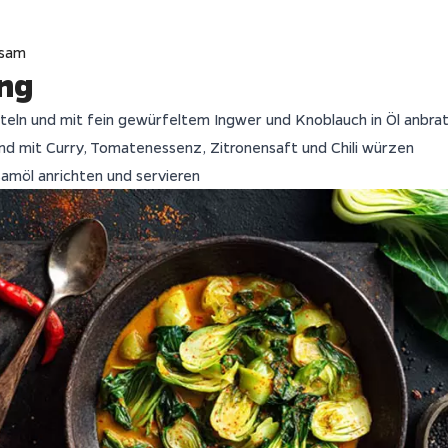
esam
ng
rteln und mit fein gewürfeltem Ingwer und Knoblauch in Öl anbra
d mit Curry, Tomatenessenz, Zitronensaft und Chili würzen
samöl anrichten und servieren