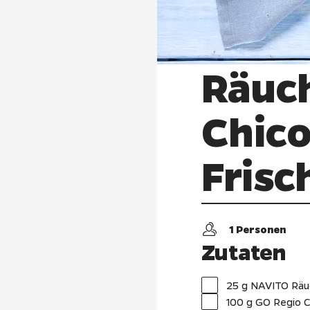
Räuch
Chico
Frisc
1
Personen
Zutaten
25 g NAVITO Räu
100 g GO Regio C