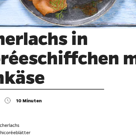
erlachs in
réeschiffchen m
hkäse
10
Minuten
cherlachs
hicoréeblätter