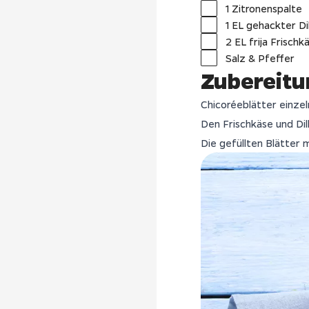
1 Zitronenspalte
1 EL gehackter Dil
2 EL frija Frischk
Salz & Pfeffer
Zubereitu
Chicoréeblätter einzel
Den Frischkäse und Dil
Die gefüllten Blätter